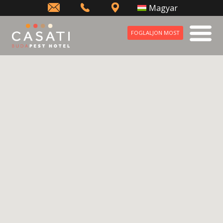
info@casatihotel.com
+36
Hogyan
Magyar
(1)
talál
343
meg
FOGLALJON MOST
1198
minket
KAPCSOLAT